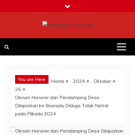
Skip
to
content
MITRATNI-POLRI.ID
Jalin Sinergitas Bersama
You are Here
Home
2024
Oktober
26
Oknum Honorer dan Pendamping Desa
Dilaporkan ke Bawaslu Diduga Tidak Netral
pada Pilkada 2024