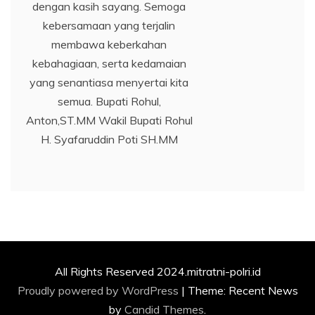
dengan kasih sayang. Semoga
kebersamaan yang terjalin
membawa keberkahan
kebahagiaan, serta kedamaian
yang senantiasa menyertai kita
semua. Bupati Rohul,
Anton,ST.MM Wakil Bupati Rohul
H. Syafaruddin Poti SH.MM
All Rights Reserved 2024.mitratni-polri.id
Proudly powered by WordPress
|
Theme: Recent News
by
Candid Themes
.