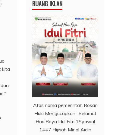
RUANG IKLAN
ni
mua
 kita
 dan
a,”
Atas nama pemerintah Rokan
Hulu Mengucapkan : Selamat
a
Hari Raya Idul Fitri 1Syawal
1447 Hijiriah Minal Aidin