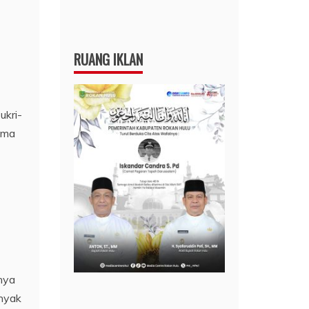
RUANG IKLAN
ukri-
ama
unya
anyak