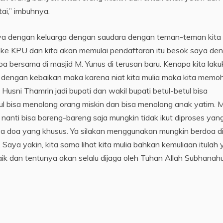
ai,” imbuhnya.
aya dengan keluarga dengan saudara dengan teman-teman kita
ke KPU dan kita akan memulai pendaftaran itu besok saya de
oa bersama di masjid M. Yunus di terusan baru. Kenapa kita lak
ai dengan kebaikan maka karena niat kita mulia maka kita memo
sni Thamrin jadi bupati dan wakil bupati betul-betul bisa
ul bisa menolong orang miskin dan bisa menolong anak yatim. 
nti bisa bareng-bareng saja mungkin tidak ikut diproses yang
a doa yang khusus. Ya silakan menggunakan mungkin berdoa d
ya yakin, kita sama lihat kita mulia bahkan kemuliaan itulah
aik dan tentunya akan selalu dijaga oleh Tuhan Allah Subhana