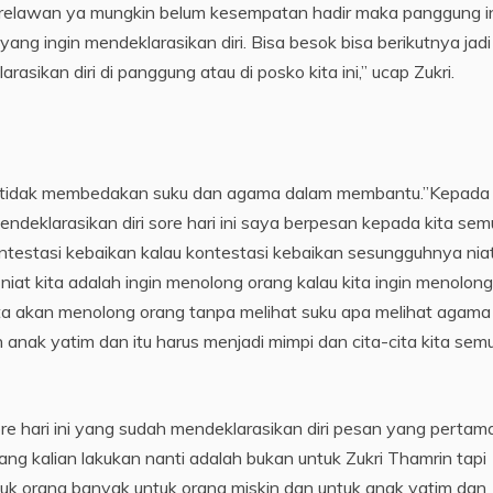
 relawan ya mungkin belum kesempatan hadir maka panggung i
ng ingin mendeklarasikan diri. Bisa besok bisa berikutnya jadi
asikan diri di panggung atau di posko kita ini,” ucap Zukri.
uk tidak membedakan suku dan agama dalam membantu.”Kepada
ndeklarasikan diri sore hari ini saya berpesan kepada kita se
ontestasi kebaikan kalau kontestasi kebaikan sesungguhnya niat
at kita adalah ingin menolong orang kalau kita ingin menolong
kita akan menolong orang tanpa melihat suku apa melihat agama
anak yatim dan itu harus menjadi mimpi dan cita-cita kita semu
e hari ini yang sudah mendeklarasikan diri pesan yang pertam
g kalian lakukan nanti adalah bukan untuk Zukri Thamrin tapi
uk orang banyak untuk orang miskin dan untuk anak yatim dan