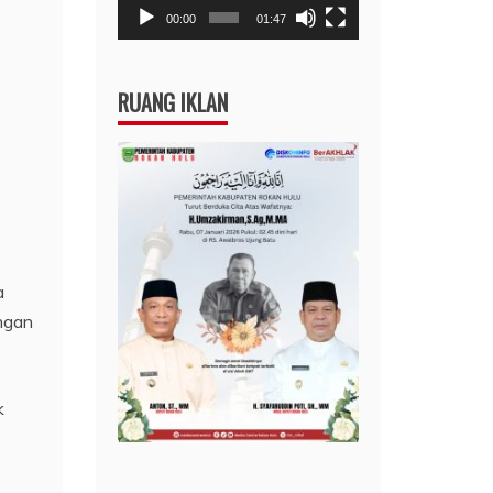
00:00
01:47
RUANG IKLAN
a
ngan
k