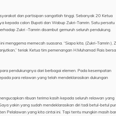
syarakat dan partisipan sangatlah tinggi. Sebanyak 20 Ketua
a kepada calon Bupati dan Wabup Zukri-Tamrin. Satu persatu
rhadap Zukri -Tamrin disambut gemuruh seluruh pendukung.
 ini menggema memecah suasana. “Siapa kita, (Zukri-Tamrin ), Z
 Lanjutkan,” teriak Ketua tim pemenangan H.Muhamad Rais bers
para pendukungnya dari berbagai elemen. Pada kesempatan
 kepada para relawan yang telah mendeklarasikan dukungan
 mengucapkan ribuan terima kasih kepada seluruh relawan yang
. Saya yakin yang sudah mendeklarasikan diri tadi betul-betul p
n Pelalawan yang kita cintai ini. Tapi tentu mungkin masih b