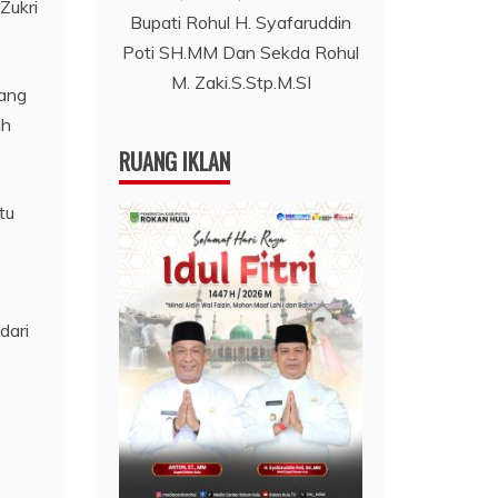
Zukri
Bupati Rohul H. Syafaruddin
Poti SH.MM Dan Sekda Rohul
M. Zaki.S.Stp.M.SI
yang
ih
RUANG IKLAN
tu
dari