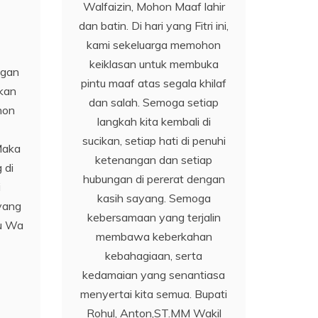
Walfaizin, Mohon Maaf lahir
dan batin. Di hari yang Fitri ini,
kami sekeluarga memohon
keiklasan untuk membuka
ngan
pintu maaf atas segala khilaf
ukan
dan salah. Semoga setiap
hon
langkah kita kembali di
sucikan, setiap hati di penuhi
Maka
ketenangan dan setiap
 di
hubungan di pererat dengan
i
kasih sayang. Semoga
 yang
kebersamaan yang terjalin
hu Wa
membawa keberkahan
kebahagiaan, serta
kedamaian yang senantiasa
menyertai kita semua. Bupati
Rohul, Anton,ST.MM Wakil