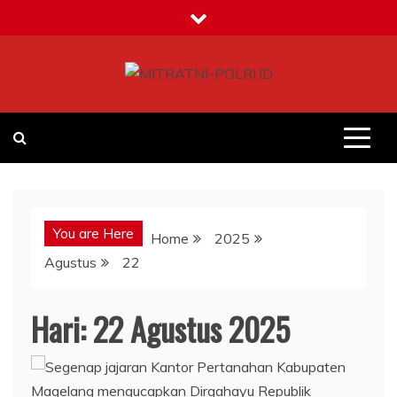
Skip
to
content
MITRATNI-POLRI.ID
Jalin Sinergitas Bersama
You are Here
Home
2025
Agustus
22
Hari:
22 Agustus 2025