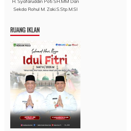
H. Syafaruddin Poti SH.MM Dan
Sekda Rohul M. Zaki.S.Stp.M.SI
RUANG IKLAN