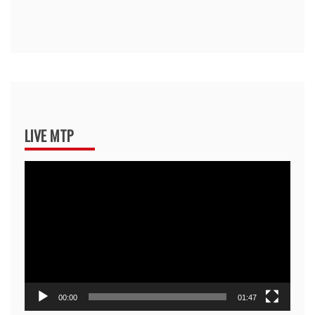
LIVE MTP
Pemutar
Video
00:00
01:47