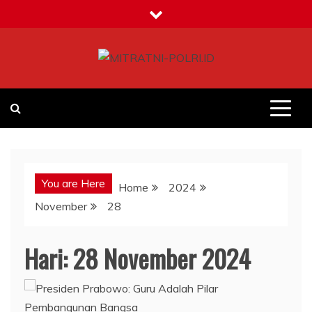
Skip
to
content
MITRATNI-POLRI.ID
Jalin Sinergitas Bersama
You are Here
Home
2024
November
28
Hari:
28 November 2024