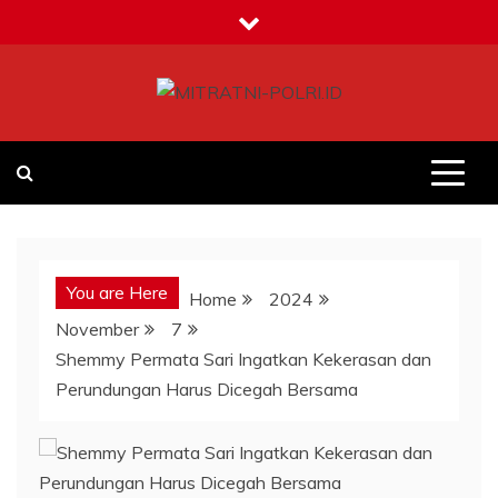
Skip
to
content
MITRATNI-POLRI.ID
Jalin Sinergitas Bersama
You are Here
Home
2024
November
7
Shemmy Permata Sari Ingatkan Kekerasan dan
Perundungan Harus Dicegah Bersama