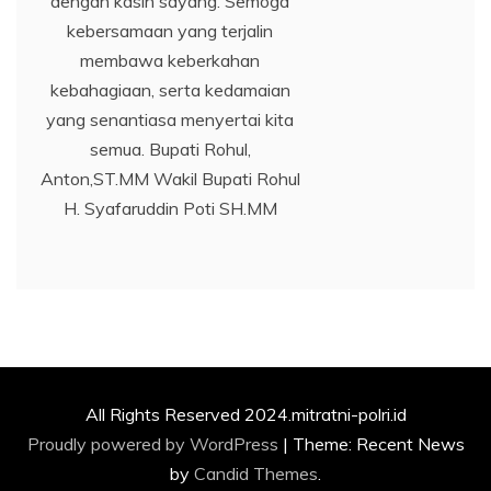
dengan kasih sayang. Semoga
kebersamaan yang terjalin
membawa keberkahan
kebahagiaan, serta kedamaian
yang senantiasa menyertai kita
semua. Bupati Rohul,
Anton,ST.MM Wakil Bupati Rohul
H. Syafaruddin Poti SH.MM
All Rights Reserved 2024.mitratni-polri.id
Proudly powered by WordPress
|
Theme: Recent News
by
Candid Themes
.